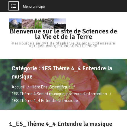
Menu principal
Aller
au
Bienvenue sur le site de Sciences de
contenu
la Vie et de la Terre
Ressources en SVT de Stéphanie Dalaine, professeure
agrégée exerçant en BCPST1 ENCPB
Catégorie :
1ES Thème 4_4 Entendre la
musique
Accueil
1ère Ens. Scientifique
1ES Thème 4 Son et musique, porteurs d'information
1ES Thème 4_4 Entendre la musique
1_ES_Thème 4_4 Entendre la musique