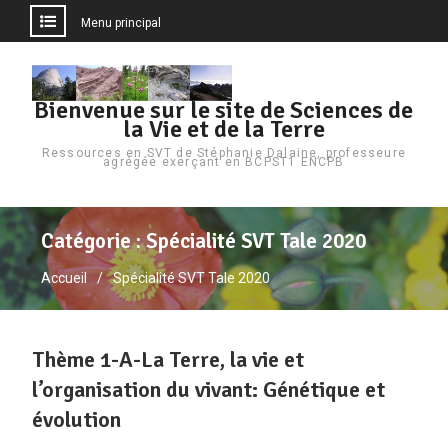
Menu principal
Aller
au
Bienvenue sur le site de Sciences de
contenu
la Vie et de la Terre
Ressources en SVT de Stéphanie Dalaine, professeure
agrégée exerçant en BCPST1 ENCPB
Catégorie :
Spécialité SVT Tale 2020
Accueil
Spécialité SVT Tale 2020
Thème 1-A-La Terre, la vie et
l’organisation du vivant: Génétique et
évolution