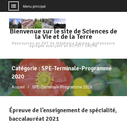
Menu principal
Aller
au
Bienvenue sur le site de Sciences de
contenu
la Vie et de la Terre
Ressources en SVT de Stéphanie Dalaine, professeure
agrégée exerçant en BCPST1 ENCPB
Catégorie :
SPE-Terminale-Programme
2020
Accueil
SPE-Terminale-Programme 2020
Épreuve de l’enseignement de spécialité,
baccalauréat 2021