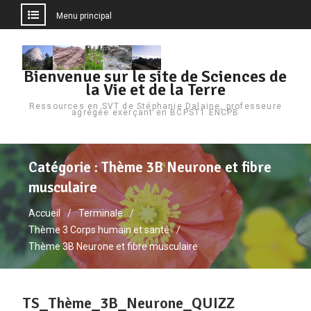
Menu principal
Aller
au
Bienvenue sur le site de Sciences de
contenu
la Vie et de la Terre
Ressources en SVT de Stéphanie Dalaine, professeure
agrégée exerçant en BCPST1 ENCPB
Catégorie :
Thème 3B Neurone et fibre
musculaire
Accueil
Terminale
Thème 3 Corps humain et santé
Thème 3B Neurone et fibre musculaire
TS_Thème_3B_Neurone_QUIZZ