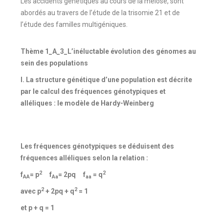
Les accidents génétiques au cours de la méiose, sont
abordés au travers de l’étude de la trisomie 21 et de
l’étude des familles multigéniques.
Thème 1_A_3_L’inéluctable évolution des génomes au
sein des populations
I. La structure génétique d’une population est décrite
par le calcul des fréquences génotypiques et
alléliques : le modèle de Hardy-Weinberg
Les fréquences génotypiques se déduisent des
fréquences alléliques selon la relation :
2
2
f
= p
f
= 2pq f
= q
AA
Aa
aa
2
2
avec p
+ 2pq + q
= 1
et p + q = 1