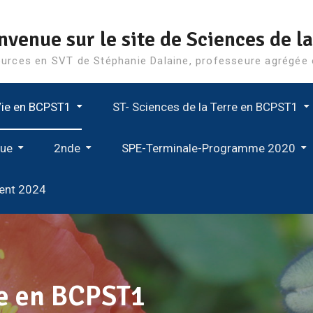
nvenue sur le site de Sciences de la
urces en SVT de Stéphanie Dalaine, professeure agrégé
Vie en BCPST1
ST- Sciences de la Terre en BCPST1
e, Une Fabacée
vidé
s Et Leur Milieu De Vie
ionnement Dynamique
ST-A La Carte Géologique Au Millionième
ST-C La Dynamique Des Enveloppes Internes
ST-D- Les Déformations De La Lithosphère
ST-H La Mesure Du Temps: Outils Et Méthodes
SV-B-1 La Respiration : Une Fonction En Interaction Directe Avec Le Milieu
SV-B-2 Nutrition Des Angiospermes En Lien Avec Le Milieu
SV-C-1 La Cellule Au Sein De L’organisme
SV-C-2 Organisation Fonctionnelle De La Cellule
SV-C-3 Membranes Et Échanges
SV-D-1 Les Constituants Du Vivant
SV-D-2 Les Grandes Familles Biochimiques
SV-E-1 L’approvisionnement En Matière Organique
SV-E-2 Le Devenir De La Matière Organique
SV-E-3 Les Enzymes Et La Catalyse De La Réaction
SV-F-1-1 Organisation Des Génomes
SV-F-1-2 La Transmission Des Génomes
SV-F-2 L’expression Du Génome
SV-F-3 Le Contrôle De L’expression Des Gènes
SV-D-2-3 Nuclé
SV-D-2-4 Acides Ami
que
2nde
SPE-Terminale-Programme 2020
2nde Thème 1A L’organisation Fonctionnelle Du Vivant
Bilan Du Programme De 2nde
Thème 1B Biodiversité, Résultat, Évolution
Thème 2-A-Géosciences Et Dynamique Des Sols
2nde Thème 2-B Agrosystème Et Développement Durable
2nde Thème 3-A- Procréation Et Sexualité Humaine
2nde Thème-3-B-Microorganismes Et Santé
1ES_Thème 1_1 Niveau D’organisation De La Matière
1ES Thème 1_2 Les Cristaux Des Édifices Ordonnés
1_ES_ Chapitre 1_2: Des Édifices Ordonnés: Les Cristaux
1ES_Thème 1_3 Une Structure Complexe La Cellule Vivante
Thème 2.3. Une Conversion Biologique De L’énergie Solaire: La Photosynthèse
Chapitre 2.4. Le Bilan Thermique Du Corps Humain
1_ES_Thème 4_4 Entendre La Musique
Épreuve De L’enseignement De Spécialité, Baccalauréat 2021
SPE_Thème-1-La Terre, La Vie Et L’organisation Du Vivant
SPE-Thème-1-A-Génétique Et Évolution
SPE-Terminale-Thème 2: Enjeux Planétaires Contemporains
Spé SVT- Thème 3 Corps Humain Et Santé – Glycémie Et Diabètes
2nde Thème 1A1 Organisme Pluricellulaire
2nde 1_A_2 La Transmission De L’information
2nde 1_A_3 Le Métabolisme Des Cellules
2nde Thème 1B Biodiversité, Résultat, Étape De L’évolution
Chapitre 1.3- Une Structure Complexe : La Cellule Vivante
vent 2024
ie en BCPST1