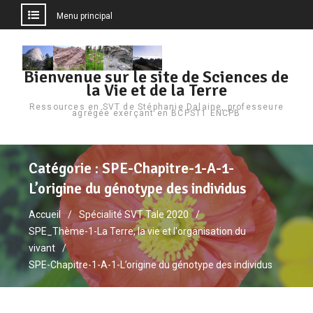
Menu principal
Aller
au
Bienvenue sur le site de Sciences de
contenu
la Vie et de la Terre
Ressources en SVT de Stéphanie Dalaine, professeure
agrégée exerçant en BCPST1 ENCPB
Catégorie :
SPE-Chapitre-1-A-1-
L’origine du génotype des individus
Accueil
Spécialité SVT Tale 2020
SPE_Thème-1-La Terre, la vie et l'organisation du
vivant
SPE-Chapitre-1-A-1-L’origine du génotype des individus