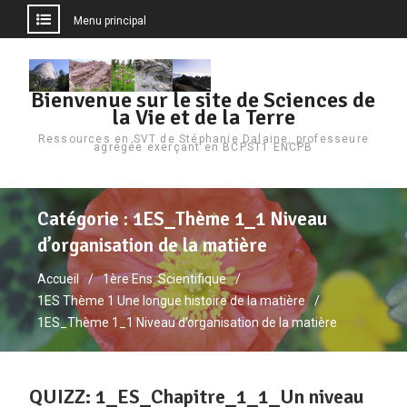
Menu principal
Aller
au
Bienvenue sur le site de Sciences de
contenu
la Vie et de la Terre
Ressources en SVT de Stéphanie Dalaine, professeure
agrégée exerçant en BCPST1 ENCPB
Catégorie :
1ES_Thème 1_1 Niveau
d’organisation de la matière
Accueil
1ère Ens. Scientifique
1ES Thème 1 Une longue histoire de la matière
1ES_Thème 1_1 Niveau d’organisation de la matière
QUIZZ: 1_ES_Chapitre_1_1_Un niveau